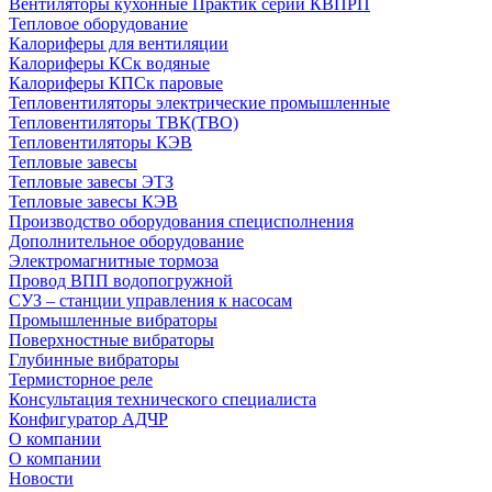
Вентиляторы кухонные Практик серии КВПРП
Тепловое оборудование
Калориферы для вентиляции
Калориферы КСк водяные
Калориферы КПСк паровые
Тепловентиляторы электрические промышленные
Тепловентиляторы ТВК(ТВО)
Тепловентиляторы КЭВ
Тепловые завесы
Тепловые завесы ЭТЗ
Тепловые завесы КЭВ
Производство оборудования специсполнения
Дополнительное оборудование
Электромагнитные тормоза
Провод ВПП водопогружной
СУЗ – станции управления к насосам
Промышленные вибраторы
Поверхностные вибраторы
Глубинные вибраторы
Термисторное реле
Консультация технического специалиста
Конфигуратор АДЧР
О компании
О компании
Новости