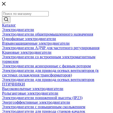
Каталог
Электродвигатели
Электродвигатели общепромышленного назначения
Однофазные электродвигатели
Взрывозащищенные электродвигатели
Электродвигатели АДЧР для частотного регулирования
Крановые электродвигатели
Электродвигатели со встроенным электромагнитным
тормозом
Электродвигатели асинхронные с фазным ротором
Электродвигатели для привода осевых вентиляторов (в
системах охлаждения трансформаторов)
Электродвигатели для привода осевых вентиляторов
ПТИЧНИКИ
Высоковольтные электродвигатели
Рольганговые электродвигатели
Электродвигатели пониженной высоты (IP23)
Энергоэффективные электродвигатели
Электродвигатели с повышенным скольжением
Электродвигатели для привода станков-качалок