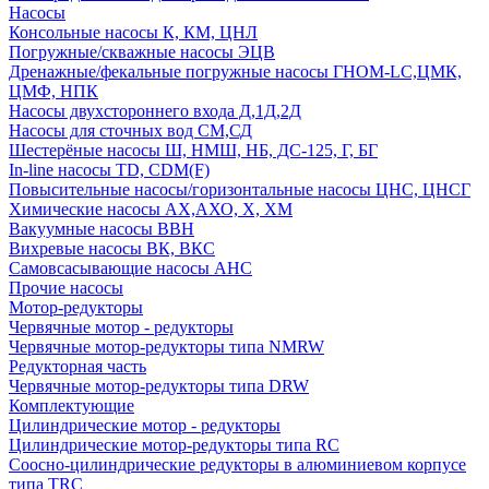
Насосы
Консольные насосы К, КМ, ЦНЛ
Погружные/скважные насосы ЭЦВ
Дренажные/фекальные погружные насосы ГНОМ-LC,ЦМК,
ЦМФ, НПК
Насосы двухстороннего входа Д,1Д,2Д
Насосы для сточных вод СМ,СД
Шестерёные насосы Ш, НМШ, НБ, ДС-125, Г, БГ
In-line насосы TD, CDM(F)
Повысительные насосы/горизонтальные насосы ЦНС, ЦНСГ
Химические насосы АХ,АХО, Х, ХМ
Вакуумные насосы ВВН
Вихревые насосы ВК, ВКС
Самовсасывающие насосы АНС
Прочие насосы
Мотор-редукторы
Червячные мотор - редукторы
Червячные мотор-редукторы типа NMRW
Редукторная часть
Червячные мотор-редукторы типа DRW
Комплектующие
Цилиндрические мотор - редукторы
Цилиндрические мотор-редукторы типа RC
Соосно-цилиндрические редукторы в алюминиевом корпусе
типа TRC