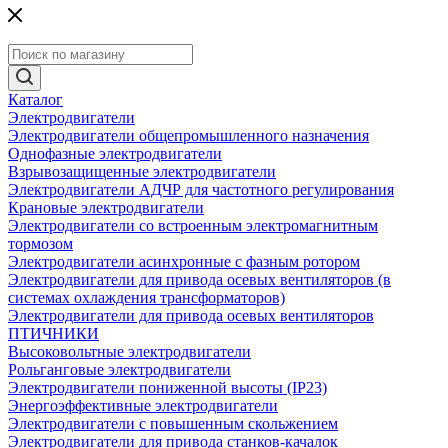
Каталог
Электродвигатели
Электродвигатели общепромышленного назначения
Однофазные электродвигатели
Взрывозащищенные электродвигатели
Электродвигатели АДЧР для частотного регулирования
Крановые электродвигатели
Электродвигатели со встроенным электромагнитным
тормозом
Электродвигатели асинхронные с фазным ротором
Электродвигатели для привода осевых вентиляторов (в
системах охлаждения трансформаторов)
Электродвигатели для привода осевых вентиляторов
ПТИЧНИКИ
Высоковольтные электродвигатели
Рольганговые электродвигатели
Электродвигатели пониженной высоты (IP23)
Энергоэффективные электродвигатели
Электродвигатели с повышенным скольжением
Электродвигатели для привода станков-качалок