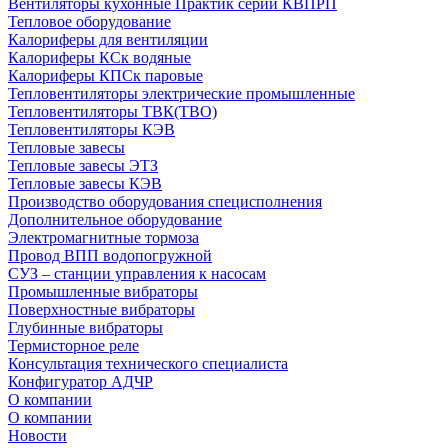
Вентиляторы кухонные Практик серии КВПРП
Тепловое оборудование
Калориферы для вентиляции
Калориферы КСк водяные
Калориферы КПСк паровые
Тепловентиляторы электрические промышленные
Тепловентиляторы ТВК(ТВО)
Тепловентиляторы КЭВ
Тепловые завесы
Тепловые завесы ЭТЗ
Тепловые завесы КЭВ
Производство оборудования специсполнения
Дополнительное оборудование
Электромагнитные тормоза
Провод ВПП водопогружной
СУЗ – станции управления к насосам
Промышленные вибраторы
Поверхностные вибраторы
Глубинные вибраторы
Термисторное реле
Консультация технического специалиста
Конфигуратор АДЧР
О компании
О компании
Новости