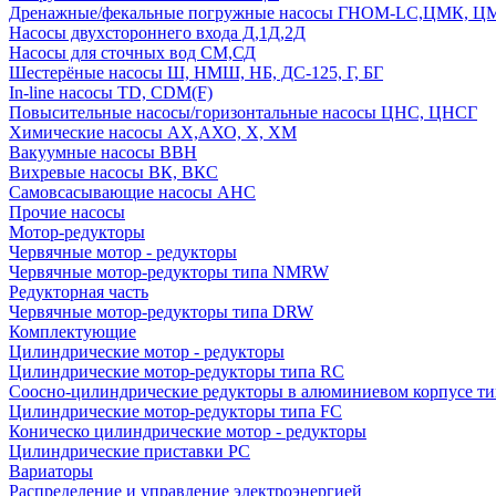
Дренажные/фекальные погружные насосы ГНОМ-LC,ЦМК, 
Насосы двухстороннего входа Д,1Д,2Д
Насосы для сточных вод СМ,СД
Шестерёные насосы Ш, НМШ, НБ, ДС-125, Г, БГ
In-line насосы TD, CDM(F)
Повысительные насосы/горизонтальные насосы ЦНС, ЦНСГ
Химические насосы АХ,АХО, Х, ХМ
Вакуумные насосы ВВН
Вихревые насосы ВК, ВКС
Самовсасывающие насосы АНС
Прочие насосы
Мотор-редукторы
Червячные мотор - редукторы
Червячные мотор-редукторы типа NMRW
Редукторная часть
Червячные мотор-редукторы типа DRW
Комплектующие
Цилиндрические мотор - редукторы
Цилиндрические мотор-редукторы типа RC
Соосно-цилиндрические редукторы в алюминиевом корпусе т
Цилиндрические мотор-редукторы типа FC
Коническо цилиндрические мотор - редукторы
Цилиндрические приставки PC
Вариаторы
Распределение и управление электроэнергией