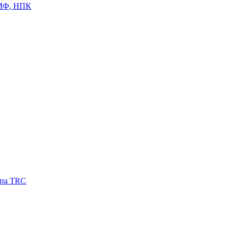
ЦМФ, НПК
ипа TRC