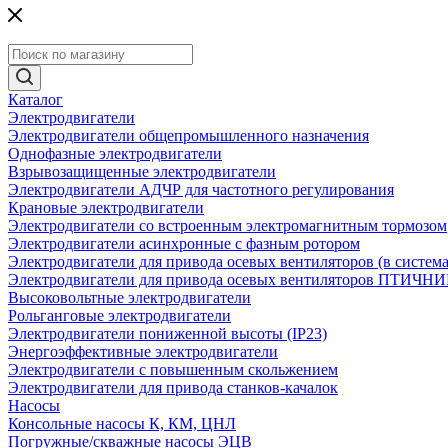
Каталог
Электродвигатели
Электродвигатели общепромышленного назначения
Однофазные электродвигатели
Взрывозащищенные электродвигатели
Электродвигатели АДЧР для частотного регулирования
Крановые электродвигатели
Электродвигатели со встроенным электромагнитным тормозом
Электродвигатели асинхронные с фазным ротором
Электродвигатели для привода осевых вентиляторов (в систем
Электродвигатели для привода осевых вентиляторов ПТИЧН
Высоковольтные электродвигатели
Рольганговые электродвигатели
Электродвигатели пониженной высоты (IP23)
Энергоэффективные электродвигатели
Электродвигатели с повышенным скольжением
Электродвигатели для привода станков-качалок
Насосы
Консольные насосы К, КМ, ЦНЛ
Погружные/скважные насосы ЭЦВ