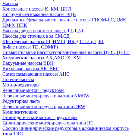
Насосы
Консольные насосы К, КМ, ЦНЛ
Погружные/скважные насосы ЭЦВ
Дренажные/фекальные погружные насосы ГНОМ-LC,ЦМК,
ЦМФ, НПК
Насосы двухстороннего входа Д,1Д,2Д
Насосы для сточных вод СМ,СД
Шестерёные насосы Ш, НМШ, НБ, ДС-125, Г, БГ
In-line насосы TD, CDM(F)
Повысительные насосы/горизонтальные насосы ЦНС, ЦНСГ
Химические насосы АХ,АХО, Х, ХМ
Вакуумные насосы ВВН
Вихревые насосы ВК, ВКС
Самовсасывающие насосы АНС
Прочие насосы
Мотор-редукторы
Червячные мотор - редукторы
Червячные мотор-редукторы типа NMRW
Редукторная часть
Червячные мотор-редукторы типа DRW
Комплектующие
Цилиндрические мотор - редукторы
Цилиндрические мотор-редукторы типа RC
Соосно-цилиндрические редукторы в алюминиевом корпусе
типа TRC