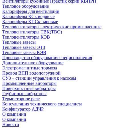
Вентиляторы кухонные Практик серии КВПРП
Тепловое оборудование
Калориферы для вентиляции
Калориферы КСк водяные
Калориферы КПСк паровые
Тепловентиляторы электрические промышленные
Тепловентиляторы ТВК(ТВО)
Тепловентиляторы КЭВ
Тепловые завесы
Тепловые завесы ЭТЗ
Тепловые завесы КЭВ
Производство оборудования специсполнения
Дополнительное оборудование
Электромагнитные тормоза
Провод ВПП водопогружной
СУЗ – станции управления к насосам
Промышленные вибраторы
Поверхностные вибраторы
Глубинные вибраторы
Термисторное реле
Консультация технического специалиста
Конфигуратор АДЧР
О компании
О компании
Новости