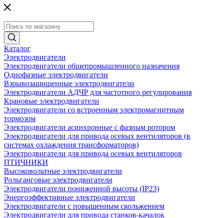
Каталог
Электродвигатели
Электродвигатели общепромышленного назначения
Однофазные электродвигатели
Взрывозащищенные электродвигатели
Электродвигатели АДЧР для частотного регулирования
Крановые электродвигатели
Электродвигатели со встроенным электромагнитным
тормозом
Электродвигатели асинхронные с фазным ротором
Электродвигатели для привода осевых вентиляторов (в
системах охлаждения трансформаторов)
Электродвигатели для привода осевых вентиляторов
ПТИЧНИКИ
Высоковольтные электродвигатели
Рольганговые электродвигатели
Электродвигатели пониженной высоты (IP23)
Энергоэффективные электродвигатели
Электродвигатели с повышенным скольжением
Электродвигатели для привода станков-качалок