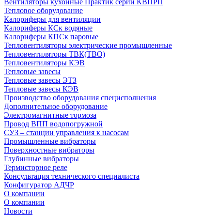
Вентиляторы кухонные Практик серии КВПРП
Тепловое оборудование
Калориферы для вентиляции
Калориферы КСк водяные
Калориферы КПСк паровые
Тепловентиляторы электрические промышленные
Тепловентиляторы ТВК(ТВО)
Тепловентиляторы КЭВ
Тепловые завесы
Тепловые завесы ЭТЗ
Тепловые завесы КЭВ
Производство оборудования специсполнения
Дополнительное оборудование
Электромагнитные тормоза
Провод ВПП водопогружной
СУЗ – станции управления к насосам
Промышленные вибраторы
Поверхностные вибраторы
Глубинные вибраторы
Термисторное реле
Консультация технического специалиста
Конфигуратор АДЧР
О компании
О компании
Новости