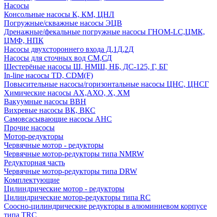
Насосы
Консольные насосы К, КМ, ЦНЛ
Погружные/скважные насосы ЭЦВ
Дренажные/фекальные погружные насосы ГНОМ-LC,ЦМК,
ЦМФ, НПК
Насосы двухстороннего входа Д,1Д,2Д
Насосы для сточных вод СМ,СД
Шестерёные насосы Ш, НМШ, НБ, ДС-125, Г, БГ
In-line насосы TD, CDM(F)
Повысительные насосы/горизонтальные насосы ЦНС, ЦНСГ
Химические насосы АХ,АХО, Х, ХМ
Вакуумные насосы ВВН
Вихревые насосы ВК, ВКС
Самовсасывающие насосы АНС
Прочие насосы
Мотор-редукторы
Червячные мотор - редукторы
Червячные мотор-редукторы типа NMRW
Редукторная часть
Червячные мотор-редукторы типа DRW
Комплектующие
Цилиндрические мотор - редукторы
Цилиндрические мотор-редукторы типа RC
Соосно-цилиндрические редукторы в алюминиевом корпусе
типа TRC