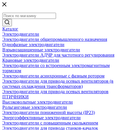
Каталог
Электродвигатели
Электродвигатели общепромышленного назначения
Однофазные электродвигатели
Взрывозащищенные электродвигатели
Электродвигатели АДЧР для частотного регулирования
Крановые электродвигатели
Электродвигатели со встроенным электромагнитным
тормозом
Электродвигатели асинхронные с фазным ротором
Электродвигатели для привода осевых вентиляторов (в
системах охлаждения трансформаторов)
Электродвигатели для привода осевых вентиляторов
ПТИЧНИКИ
Высоковольтные электродвигатели
Рольганговые электродвигатели
Электродвигатели пониженной высоты (IP23)
Энергоэффективные электродвигатели
Электродвигатели с повышенным скольжением
Электродвигатели для привода станков-качалок