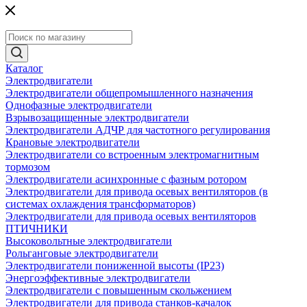
Каталог
Электродвигатели
Электродвигатели общепромышленного назначения
Однофазные электродвигатели
Взрывозащищенные электродвигатели
Электродвигатели АДЧР для частотного регулирования
Крановые электродвигатели
Электродвигатели со встроенным электромагнитным
тормозом
Электродвигатели асинхронные с фазным ротором
Электродвигатели для привода осевых вентиляторов (в
системах охлаждения трансформаторов)
Электродвигатели для привода осевых вентиляторов
ПТИЧНИКИ
Высоковольтные электродвигатели
Рольганговые электродвигатели
Электродвигатели пониженной высоты (IP23)
Энергоэффективные электродвигатели
Электродвигатели с повышенным скольжением
Электродвигатели для привода станков-качалок