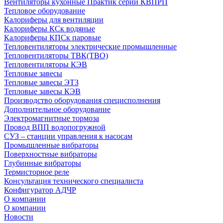
Вентиляторы кухонные Практик серии КВПРП
Тепловое оборудование
Калориферы для вентиляции
Калориферы КСк водяные
Калориферы КПСк паровые
Тепловентиляторы электрические промышленные
Тепловентиляторы ТВК(ТВО)
Тепловентиляторы КЭВ
Тепловые завесы
Тепловые завесы ЭТЗ
Тепловые завесы КЭВ
Производство оборудования специсполнения
Дополнительное оборудование
Электромагнитные тормоза
Провод ВПП водопогружной
СУЗ – станции управления к насосам
Промышленные вибраторы
Поверхностные вибраторы
Глубинные вибраторы
Термисторное реле
Консультация технического специалиста
Конфигуратор АДЧР
О компании
О компании
Новости