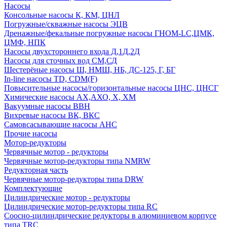
Насосы
Консольные насосы К, КМ, ЦНЛ
Погружные/скважные насосы ЭЦВ
Дренажные/фекальные погружные насосы ГНОМ-LC,ЦМК,
ЦМФ, НПК
Насосы двухстороннего входа Д,1Д,2Д
Насосы для сточных вод СМ,СД
Шестерёные насосы Ш, НМШ, НБ, ДС-125, Г, БГ
In-line насосы TD, CDM(F)
Повысительные насосы/горизонтальные насосы ЦНС, ЦНСГ
Химические насосы АХ,АХО, Х, ХМ
Вакуумные насосы ВВН
Вихревые насосы ВК, ВКС
Самовсасывающие насосы АНС
Прочие насосы
Мотор-редукторы
Червячные мотор - редукторы
Червячные мотор-редукторы типа NMRW
Редукторная часть
Червячные мотор-редукторы типа DRW
Комплектующие
Цилиндрические мотор - редукторы
Цилиндрические мотор-редукторы типа RC
Соосно-цилиндрические редукторы в алюминиевом корпусе
типа TRC