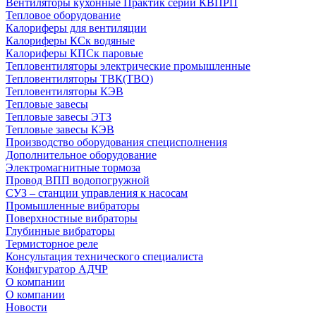
Вентиляторы кухонные Практик серии КВПРП
Тепловое оборудование
Калориферы для вентиляции
Калориферы КСк водяные
Калориферы КПСк паровые
Тепловентиляторы электрические промышленные
Тепловентиляторы ТВК(ТВО)
Тепловентиляторы КЭВ
Тепловые завесы
Тепловые завесы ЭТЗ
Тепловые завесы КЭВ
Производство оборудования специсполнения
Дополнительное оборудование
Электромагнитные тормоза
Провод ВПП водопогружной
СУЗ – станции управления к насосам
Промышленные вибраторы
Поверхностные вибраторы
Глубинные вибраторы
Термисторное реле
Консультация технического специалиста
Конфигуратор АДЧР
О компании
О компании
Новости