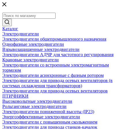
Каталог
Электродвигатели
Электродвигатели общепромышленного назначения
Однофазные электродвигатели
Взрывозащищенные электродвигатели
Электродвигатели АДЧР для частотного регулирования
Крановые электродвигатели
Электродвигатели со встроенным электромагнитным
тормозом
Электродвигатели асинхронные с фазным ротором
Электродвигатели для привода осевых вентиляторов (в
системах охлаждения трансформаторов)
Электродвигатели для привода осевых вентиляторов
ПТИЧНИКИ
Высоковольтные электродвигатели
Рольганговые электродвигатели
Электродвигатели пониженной высоты (IP23)
Энергоэффективные электродвигатели
Электродвигатели с повышенным скольжением
Электродвигатели для привода станков-качалок