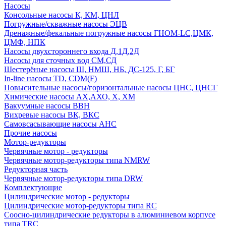
Насосы
Консольные насосы К, КМ, ЦНЛ
Погружные/скважные насосы ЭЦВ
Дренажные/фекальные погружные насосы ГНОМ-LC,ЦМК,
ЦМФ, НПК
Насосы двухстороннего входа Д,1Д,2Д
Насосы для сточных вод СМ,СД
Шестерёные насосы Ш, НМШ, НБ, ДС-125, Г, БГ
In-line насосы TD, CDM(F)
Повысительные насосы/горизонтальные насосы ЦНС, ЦНСГ
Химические насосы АХ,АХО, Х, ХМ
Вакуумные насосы ВВН
Вихревые насосы ВК, ВКС
Самовсасывающие насосы АНС
Прочие насосы
Мотор-редукторы
Червячные мотор - редукторы
Червячные мотор-редукторы типа NMRW
Редукторная часть
Червячные мотор-редукторы типа DRW
Комплектующие
Цилиндрические мотор - редукторы
Цилиндрические мотор-редукторы типа RC
Соосно-цилиндрические редукторы в алюминиевом корпусе
типа TRC